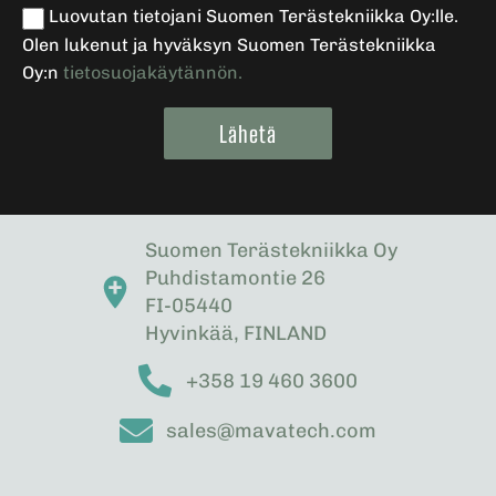
Luovutan tietojani Suomen Terästekniikka Oy:lle.
Olen lukenut ja hyväksyn Suomen Terästekniikka
Oy:n
tietosuojakäytännön.
Lähetä
Alternative:
Suomen Terästekniikka Oy
Puhdistamontie 26
FI-05440
Hyvinkää, FINLAND
+358 19 460 3600
sales@mavatech.com