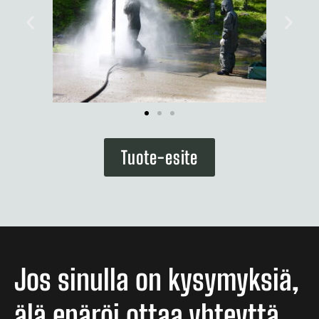
Tuote-esite
Jos sinulla on kysymyksiä,
älä epäröi ottaa yhteyttä.